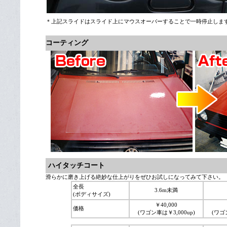
＊上記スライドはスライド上にマウスオーバーすることで一時停止しま
コーティング
ハイタッチコート
滑らかに磨き上げる絶妙な仕上がりをぜひお試しになってみて下さい。
全長
3.6m未満
(ボディサイズ)
￥40,000
価格
(ワゴン車は￥3,000up)
(ワゴン