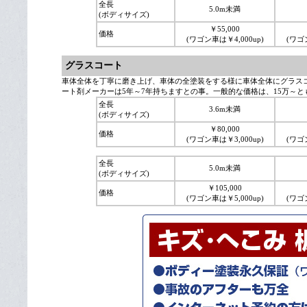
全長
5.0m未満
(ボディサイズ)
￥55,000
価格
(ワゴン車は￥4,000up)
(ワゴン
グラスコート
車体全体を丁寧に磨き上げ、車体の全塗装をする様に車体全体にグラス
ート剤メーカーは5年～7年持ちますとの事。一般的な価格は、15万～と
全長
3.6m未満
(ボディサイズ)
￥80,000
価格
(ワゴン車は￥3,000up)
(ワゴン
全長
5.0m未満
(ボディサイズ)
￥105,000
価格
(ワゴン車は￥5,000up)
(ワゴン